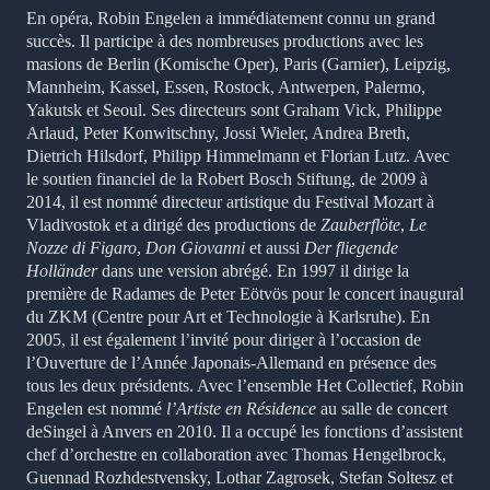
En opéra, Robin Engelen a immédiatement connu un grand
succès. Il participe à des nombreuses productions avec les
masions de Berlin (Komische Oper), Paris (Garnier), Leipzig,
Mannheim, Kassel, Essen, Rostock, Antwerpen, Palermo,
Yakutsk et Seoul. Ses directeurs sont Graham Vick, Philippe
Arlaud, Peter Konwitschny, Jossi Wieler, Andrea Breth,
Dietrich Hilsdorf, Philipp Himmelmann et Florian Lutz. Avec
le soutien financiel de la Robert Bosch Stiftung, de 2009 à
2014, il est nommé directeur artistique du Festival Mozart à
Vladivostok et a dirigé des productions de
Zauberflöte
,
Le
Nozze di Figaro
,
Don Giovanni
et aussi
Der fliegende
Holländer
dans une version abrégé. En 1997 il dirige la
première de Radames de Peter Eötvös pour le concert inaugural
du ZKM (Centre pour Art et Technologie à Karlsruhe). En
2005, il est également l’invité pour diriger à l’occasion de
l’Ouverture de l’Année Japonais-Allemand en présence des
tous les deux présidents. Avec l’ensemble Het Collectief, Robin
Engelen est nommé
l’Artiste en Résidence
au salle de concert
deSingel à Anvers en 2010. Il a occupé les fonctions d’assistent
chef d’orchestre en collaboration avec Thomas Hengelbrock,
Guennad Rozhdestvensky, Lothar Zagrosek, Stefan Soltesz et