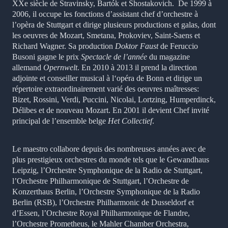
XXe siècle de Stravinsky, Bartók et Shostakovich. De 1999 à
2006, il occupe les fonctions d’assistant chef d’orchestre à
l’opèra de Stuttgart et dirige plusieurs productions et galas, dont
les oeuvres de Mozart, Smetana, Prokoviev, Saint-Saens et
Richard Wagner. Sa production
Doktor Faust
de Feruccio
Busoni gagne le prix
Spectacle de l’année
du magazine
allemand
Opernwelt
. En 2010 à 2013 il prend la direction
adjointe et conseiller musical à l‘opéra de Bonn et dirige un
répertoire extraordinairement varié des oeuvres maîtresses:
Bizet, Rossini, Verdi, Puccini, Nicolai, Lortzing, Humperdinck,
Délibes et de nouveau Mozart. En 2001 il devient Chef invité
principal de l’ensemble belge
Het Collectief
.
Le maestro collabore depuis des nombreuses années avec de
plus prestigieux orchestres du monde tels que le Gewandhaus
Leipzig, l’Orchestre Symphonique de la Radio de Stuttgart,
l’Orchestre Philharmonique de Stuttgart, l’Orchestre de
Konzerthaus Berlin, l’Orchestre Symphonique de la Radio
Berlin (RSB), l’Orchestre Philharmonic de Dusseldorf et
d’Essen, l’Orchestre Royal Philharmonique de Flandre,
l’Orchestre Prometheus, le Mahler Chamber Orchestra,