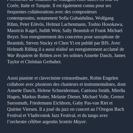
Corée, Italie et Turquie. Il est également connu pour ses
frequentes collaborations avec des compositeurs
contemporains, notamment
Sofia Gubaidulina, Wolfgang
Rihm, Peter Eötvös, Helmut Lachenmann, Toshio Hosokawa,
Mauricio Kagel, Judith Weir, Sally Beamish et Frank Michael
Beyer. Son enregistrement des concertos pour saxophone de
Beamish, Steven Stucky et Chen Yi est publié par BIS. Avec
Helmuth Rilling il a aussi réalisé un enregistrement acclamé de
War Requiem
de Britten avec les solistes Annette Dasch, James
Taylor et Christian Gerhaher.
Aussi pianiste et claveciniste extraordinaire, Robin Engelen
collabore avec plusieurs des chanteurs et instrumentalistes, dont
Annette Dasch, Helene Schneiderman, Catriona Smith, Mirella
Hagen, Markus Butter, Melanie Diener, Michael Volle, Gernot
Suessmuth, Friedemann Eichhorn, Gaby Pas-van Riet et
Quirine Viersen. Il a joué du jazz en concert au l’Oregon Bach
Festival et Vladivostok Jazz Festival, et du tango avec
l’orchestre célèbre argentin
Sexteto Mayor
.